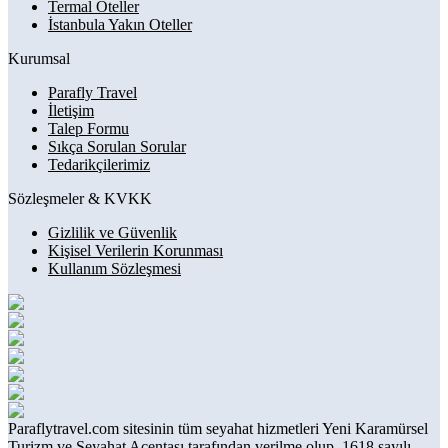
Termal Oteller
İstanbula Yakın Oteller
Kurumsal
Parafly Travel
İletişim
Talep Formu
Sıkça Sorulan Sorular
Tedarikçilerimiz
Sözleşmeler & KVKK
Gizlilik ve Güvenlik
Kişisel Verilerin Korunması
Kullanım Sözleşmesi
Paraflytravel.com sitesinin tüm seyahat hizmetleri Yeni Karamürsel
Turizm ve Seyahat Acentası tarafından verilme olup, 1618 sayılı