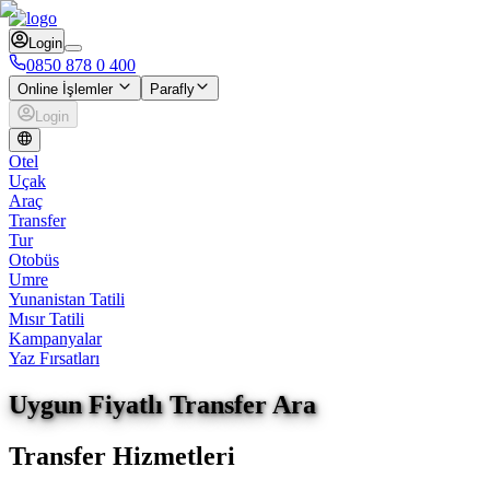
Login
0850 878 0 400
Online İşlemler
Parafly
Login
Otel
Uçak
Araç
Transfer
Tur
Otobüs
Umre
Yunanistan Tatili
Mısır Tatili
Kampanyalar
Yaz Fırsatları
Uygun Fiyatlı Transfer Ara
Transfer Hizmetleri