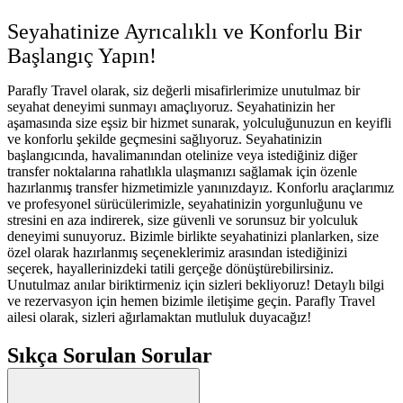
Seyahatinize Ayrıcalıklı ve Konforlu Bir
Başlangıç Yapın!
Parafly Travel olarak, siz değerli misafirlerimize unutulmaz bir
seyahat deneyimi sunmayı amaçlıyoruz. Seyahatinizin her
aşamasında size eşsiz bir hizmet sunarak, yolculuğunuzun en keyifli
ve konforlu şekilde geçmesini sağlıyoruz. Seyahatinizin
başlangıcında, havalimanından otelinize veya istediğiniz diğer
transfer noktalarına rahatlıkla ulaşmanızı sağlamak için özenle
hazırlanmış transfer hizmetimizle yanınızdayız. Konforlu araçlarımız
ve profesyonel sürücülerimizle, seyahatinizin yorgunluğunu ve
stresini en aza indirerek, size güvenli ve sorunsuz bir yolculuk
deneyimi sunuyoruz. Bizimle birlikte seyahatinizi planlarken, size
özel olarak hazırlanmış seçeneklerimiz arasından istediğinizi
seçerek, hayallerinizdeki tatili gerçeğe dönüştürebilirsiniz.
Unutulmaz anılar biriktirmeniz için sizleri bekliyoruz! Detaylı bilgi
ve rezervasyon için hemen bizimle iletişime geçin. Parafly Travel
ailesi olarak, sizleri ağırlamaktan mutluluk duyacağız!
Sıkça Sorulan Sorular