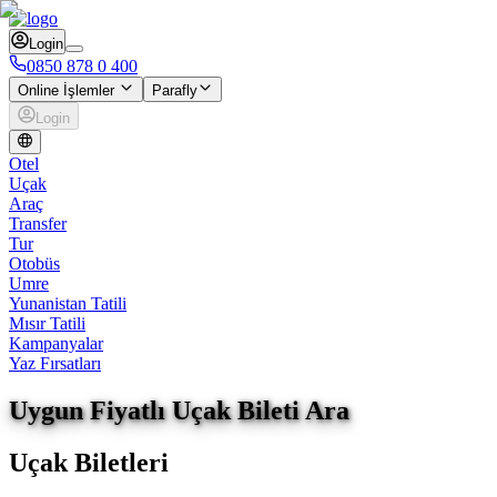
Login
0850 878 0 400
Online İşlemler
Parafly
Login
Otel
Uçak
Araç
Transfer
Tur
Otobüs
Umre
Yunanistan Tatili
Mısır Tatili
Kampanyalar
Yaz Fırsatları
Uygun Fiyatlı Uçak Bileti Ara
Uçak Biletleri