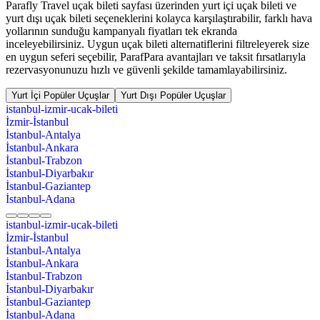
Parafly Travel uçak bileti sayfası üzerinden yurt içi uçak bileti ve
yurt dışı uçak bileti seçeneklerini kolayca karşılaştırabilir, farklı hava
yollarının sunduğu kampanyalı fiyatları tek ekranda
inceleyebilirsiniz. Uygun uçak bileti alternatiflerini filtreleyerek size
en uygun seferi seçebilir, ParafPara avantajları ve taksit fırsatlarıyla
rezervasyonunuzu hızlı ve güvenli şekilde tamamlayabilirsiniz.
Yurt İçi Popüler Uçuşlar
Yurt Dışı Popüler Uçuşlar
istanbul-izmir-ucak-bileti
İzmir-İstanbul
İstanbul-Antalya
İstanbul-Ankara
İstanbul-Trabzon
İstanbul-Diyarbakır
İstanbul-Gaziantep
İstanbul-Adana
istanbul-izmir-ucak-bileti
İzmir-İstanbul
İstanbul-Antalya
İstanbul-Ankara
İstanbul-Trabzon
İstanbul-Diyarbakır
İstanbul-Gaziantep
İstanbul-Adana