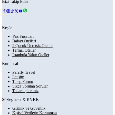
Bizi Takip Edin
Keşfet
Yaz Fırsatları
Balayı Otelleri
2 Çocuk Ücretsiz Oteller
Termal Oteller
İstanbula Yakın Oteller
Kurumsal
Parafly Travel
İletişim
Talep Formu
Sıkça Sorulan Sorular
Tedarikçilerimiz
Sözleşmeler & KVKK
Gizlilik ve Güvenlik
Kişisel Verilerin Korunması