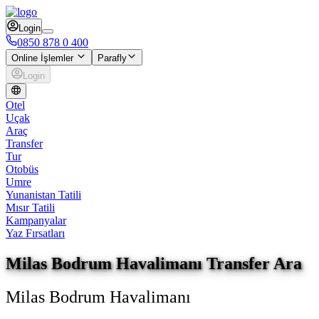
Login
0850 878 0 400
Online İşlemler
Parafly
Login
Otel
Uçak
Araç
Transfer
Tur
Otobüs
Umre
Yunanistan Tatili
Mısır Tatili
Kampanyalar
Yaz Fırsatları
Milas Bodrum Havalimanı Transfer Ara
Milas Bodrum Havalimanı