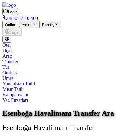
Login
0850 878 0 400
Online İşlemler
Parafly
Login
Otel
Uçak
Araç
Transfer
Tur
Otobüs
Umre
Yunanistan Tatili
Mısır Tatili
Kampanyalar
Yaz Fırsatları
Esenboğa Havalimanı Transfer Ara
Esenboğa Havalimanı Transfer