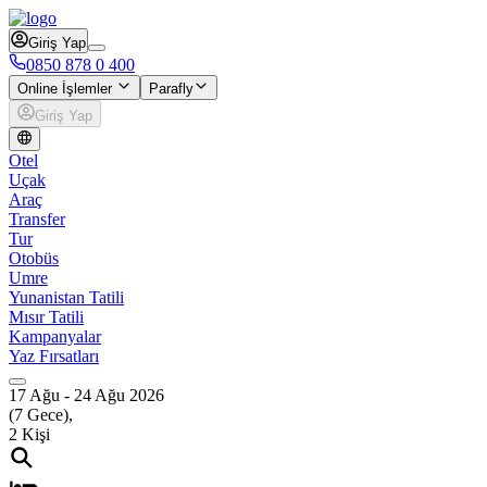
Giriş Yap
0850 878 0 400
Online İşlemler
Parafly
Giriş Yap
Otel
Uçak
Araç
Transfer
Tur
Otobüs
Umre
Yunanistan Tatili
Mısır Tatili
Kampanyalar
Yaz Fırsatları
17 Ağu
-
24 Ağu 2026
(
7
Gece),
2
Kişi