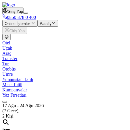
Giriş Yap
0850 878 0 400
Online İşlemler
Parafly
Giriş Yap
Otel
Uçak
Araç
Transfer
Tur
Otobüs
Umre
Yunanistan Tatili
Mısır Tatili
Kampanyalar
Yaz Fırsatları
17 Ağu
-
24 Ağu 2026
(
7
Gece),
2
Kişi