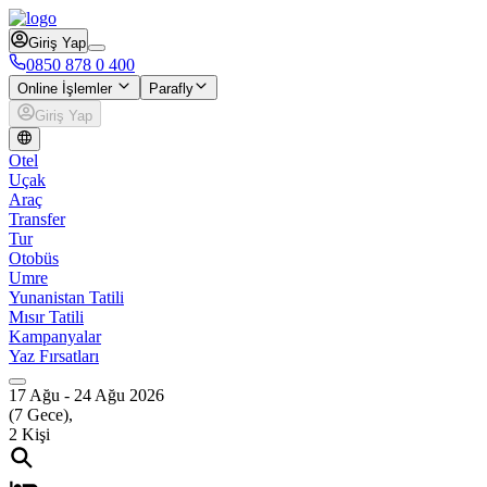
Giriş Yap
0850 878 0 400
Online İşlemler
Parafly
Giriş Yap
Otel
Uçak
Araç
Transfer
Tur
Otobüs
Umre
Yunanistan Tatili
Mısır Tatili
Kampanyalar
Yaz Fırsatları
17 Ağu
-
24 Ağu 2026
(
7
Gece),
2
Kişi