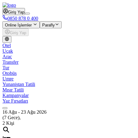
Giriş Yap
0850 878 0 400
Online İşlemler
Parafly
Giriş Yap
Otel
Uçak
Araç
Transfer
Tur
Otobüs
Umre
Yunanistan Tatili
Mısır Tatili
Kampanyalar
Yaz Fırsatları
16 Ağu
-
23 Ağu 2026
(
7
Gece),
2
Kişi