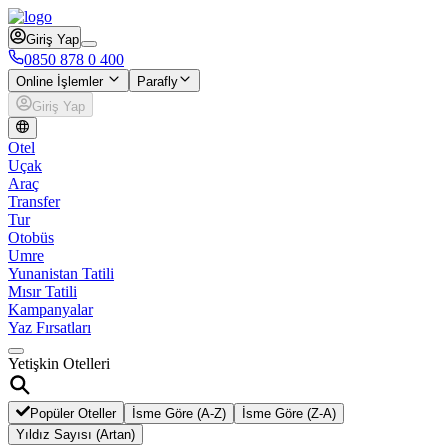
Giriş Yap
0850 878 0 400
Online İşlemler
Parafly
Giriş Yap
Otel
Uçak
Araç
Transfer
Tur
Otobüs
Umre
Yunanistan Tatili
Mısır Tatili
Kampanyalar
Yaz Fırsatları
Yetişkin Otelleri
Popüler Oteller
İsme Göre (A-Z)
İsme Göre (Z-A)
Yıldız Sayısı (Artan)