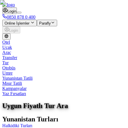
Login
0850 878 0 400
Online İşlemler
Parafly
Login
Otel
Uçak
Araç
Transfer
Tur
Otobüs
Umre
Yunanistan Tatili
Mısır Tatili
Kampanyalar
Yaz Fırsatları
Uygun Fiyatlı Tur Ara
Yunanistan Turları
Halkidiki Turları