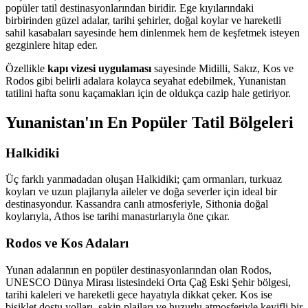
popüler tatil destinasyonlarından biridir. Ege kıyılarındaki
birbirinden güzel adalar, tarihi şehirler, doğal koylar ve hareketli
sahil kasabaları sayesinde hem dinlenmek hem de keşfetmek isteyen
gezginlere hitap eder.
Özellikle
kapı vizesi uygulaması
sayesinde Midilli, Sakız, Kos ve
Rodos gibi belirli adalara kolayca seyahat edebilmek, Yunanistan
tatilini hafta sonu kaçamakları için de oldukça cazip hale getiriyor.
Yunanistan'ın En Popüler Tatil Bölgeleri
Halkidiki
Üç farklı yarımadadan oluşan Halkidiki; çam ormanları, turkuaz
koyları ve uzun plajlarıyla aileler ve doğa severler için ideal bir
destinasyondur. Kassandra canlı atmosferiyle, Sithonia doğal
koylarıyla, Athos ise tarihi manastırlarıyla öne çıkar.
Rodos ve Kos Adaları
Yunan adalarının en popüler destinasyonlarından olan Rodos,
UNESCO Dünya Mirası listesindeki Orta Çağ Eski Şehir bölgesi,
tarihi kaleleri ve hareketli gece hayatıyla dikkat çeker. Kos ise
bisiklet dostu yolları, sakin plajları ve huzurlu atmosferiyle keyifli bir