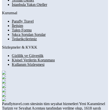
Termal Oteller
İstanbula Yakın Oteller
Kurumsal
Parafly Travel
İletişim
Talep Formu
Sıkça Sorulan Sorular
Tedarikçilerimiz
Sözleşmeler & KVKK
Gizlilik ve Güvenlik
Kişisel Verilerin Korunması
Kullanım Sözleşmesi
Paraflytravel.com sitesinin tüm seyahat hizmetleri Yeni Karamürsel
Turizm ve Seyahat Acentası tarafından verilme olup, 1618 sayılı