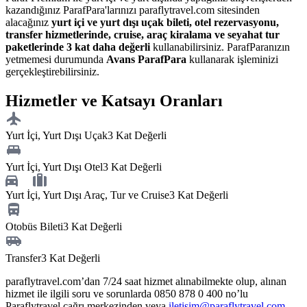
kazandığınız ParafPara'larınızı paraflytravel.com sitesinden
alacağınız
yurt içi ve yurt dışı uçak bileti, otel rezervasyonu,
transfer hizmetlerinde, cruise, araç kiralama ve seyahat tur
paketlerinde
3 kat daha değerli
kullanabilirsiniz. ParafParanızın
yetmemesi durumunda
Avans ParafPara
kullanarak işleminizi
gerçekleştirebilirsiniz.
Hizmetler ve Katsayı Oranları
Yurt İçi, Yurt Dışı Uçak
3 Kat Değerli
Yurt İçi, Yurt Dışı Otel
3 Kat Değerli
Yurt İçi, Yurt Dışı Araç, Tur ve Cruise
3 Kat Değerli
Otobüs Bileti
3 Kat Değerli
Transfer
3 Kat Değerli
paraflytravel.com’dan 7/24 saat hizmet alınabilmekte olup, alınan
hizmet ile ilgili soru ve sorunlarda 0850 878 0 400 no’lu
Paraflytravel çağrı merkezinden veya
iletisim@paraflytravel.com