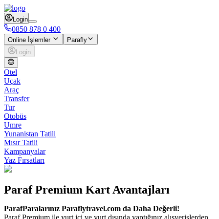
Login
0850 878 0 400
Online İşlemler
Parafly
Login
Otel
Uçak
Araç
Transfer
Tur
Otobüs
Umre
Yunanistan Tatili
Mısır Tatili
Kampanyalar
Yaz Fırsatları
Paraf Premium Kart Avantajları
ParafParalarınız Paraflytravel.com da Daha Değerli!
Paraf Premium ile yurt içi ve yurt dışında yaptığınız alışverişlerden