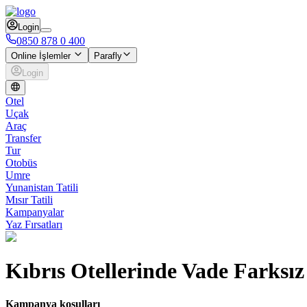
Login
0850 878 0 400
Online İşlemler
Parafly
Login
Otel
Uçak
Araç
Transfer
Tur
Otobüs
Umre
Yunanistan Tatili
Mısır Tatili
Kampanyalar
Yaz Fırsatları
Kıbrıs Otellerinde Vade Farksız 
Kampanya koşulları