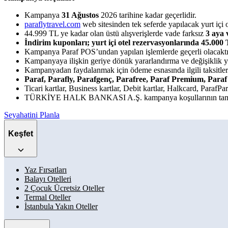
Kampanya
31 Ağustos
2026 tarihine kadar geçerlidir.
paraflytravel.com
web sitesinden tek seferde yapılacak yurt içi o
44.999 TL ye kadar olan üstü alışverişlerde vade farksız
3
aya 
İndirim kuponları; yurt içi otel rezervasyonlarında 45.000 T
Kampanya Paraf POS’undan yapılan işlemlerde geçerli olacaktı
Kampanyaya ilişkin geriye dönük yararlandırma ve değişiklik y
Kampanyadan faydalanmak için ödeme esnasında ilgili taksitler
Paraf, Parafly, Parafgenç, Parafree, Paraf Premium, Paraf 
Ticari kartlar, Business kartlar, Debit kartlar, Halkcard, ParafP
TÜRKİYE HALK BANKASI A.Ş. kampanya koşullarının tamamın
Seyahatini Planla
Keşfet
Yaz Fırsatları
Balayı Otelleri
2 Çocuk Ücretsiz Oteller
Termal Oteller
İstanbula Yakın Oteller