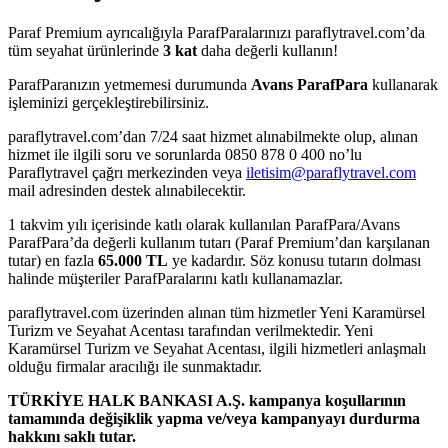
Paraf Premium ayrıcalığıyla ParafParalarınızı paraflytravel.com’da
tüm seyahat ürünlerinde
3 kat
daha değerli kullanın!
ParafParanızın yetmemesi durumunda
Avans ParafPara
kullanarak
işleminizi gerçekleştirebilirsiniz.
paraflytravel.com’dan 7/24 saat hizmet alınabilmekte olup, alınan
hizmet ile ilgili soru ve sorunlarda 0850 878 0 400 no’lu
Paraflytravel çağrı merkezinden veya
iletisim@paraflytravel.com
mail adresinden destek alınabilecektir.
1 takvim yılı içerisinde katlı olarak kullanılan ParafPara/Avans
ParafPara’da değerli kullanım tutarı (Paraf Premium’dan karşılanan
tutar) en fazla
65.000 TL
ye kadardır. Söz konusu tutarın dolması
halinde müşteriler ParafParalarını katlı kullanamazlar.
paraflytravel.com üzerinden alınan tüm hizmetler Yeni Karamürsel
Turizm ve Seyahat Acentası tarafından verilmektedir. Yeni
Karamürsel Turizm ve Seyahat Acentası, ilgili hizmetleri anlaşmalı
olduğu firmalar aracılığı ile sunmaktadır.
TÜRKİYE HALK BANKASI A.Ş. kampanya koşullarının
tamamında değişiklik yapma ve/veya kampanyayı durdurma
hakkını saklı tutar.