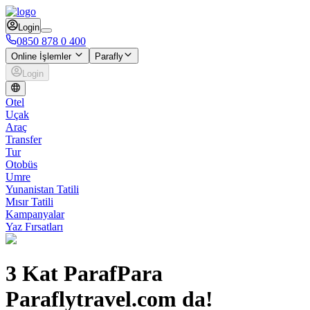
Login
0850 878 0 400
Online İşlemler
Parafly
Login
Otel
Uçak
Araç
Transfer
Tur
Otobüs
Umre
Yunanistan Tatili
Mısır Tatili
Kampanyalar
Yaz Fırsatları
3 Kat ParafPara
Paraflytravel.com da!