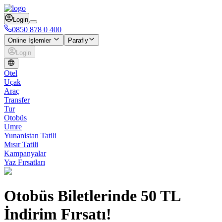
Login
0850 878 0 400
Online İşlemler
Parafly
Login
Otel
Uçak
Araç
Transfer
Tur
Otobüs
Umre
Yunanistan Tatili
Mısır Tatili
Kampanyalar
Yaz Fırsatları
Otobüs Biletlerinde 50 TL
İndirim Fırsatı!