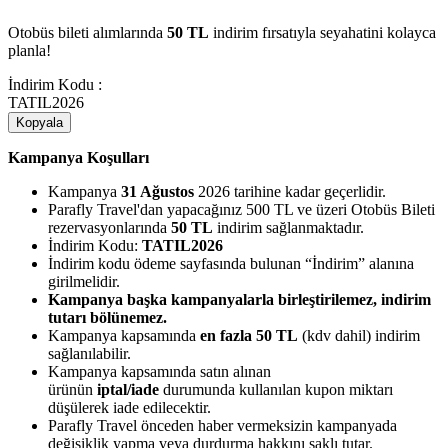
Otobüs bileti alımlarında
50 TL
indirim fırsatıyla seyahatini kolayca
planla!
İndirim Kodu :
TATIL2026
Kopyala
Kampanya Koşulları
Kampanya
31 Ağustos
2026 tarihine kadar geçerlidir.
Parafly Travel'dan yapacağınız 500 TL ve üzeri Otobüs Bileti
rezervasyonlarında
50 TL
indirim sağlanmaktadır.
İndirim Kodu:
TATIL2026
İndirim kodu ödeme sayfasında bulunan “İndirim” alanına
girilmelidir.
Kampanya başka kampanyalarla birleştirilemez, indirim
tutarı bölünemez.
Kampanya kapsamında
en fazla 50 TL
(kdv dahil) indirim
sağlanılabilir.
Kampanya kapsamında satın alınan
ürünün
iptal/iade
durumunda kullanılan kupon miktarı
düşülerek iade edilecektir.
Parafly Travel önceden haber vermeksizin kampanyada
değişiklik yapma veya durdurma hakkını saklı tutar.