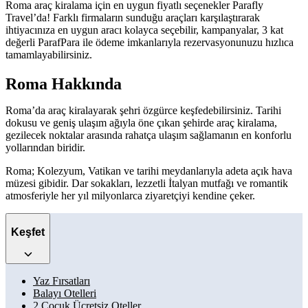
Roma araç kiralama için en uygun fiyatlı seçenekler Parafly
Travel’da! Farklı firmaların sunduğu araçları karşılaştırarak
ihtiyacınıza en uygun aracı kolayca seçebilir, kampanyalar, 3 kat
değerli ParafPara ile ödeme imkanlarıyla rezervasyonunuzu hızlıca
tamamlayabilirsiniz.
Roma Hakkında
Roma’da araç kiralayarak şehri özgürce keşfedebilirsiniz. Tarihi
dokusu ve geniş ulaşım ağıyla öne çıkan şehirde araç kiralama,
gezilecek noktalar arasında rahatça ulaşım sağlamanın en konforlu
yollarından biridir.
Roma; Kolezyum, Vatikan ve tarihi meydanlarıyla adeta açık hava
müzesi gibidir. Dar sokakları, lezzetli İtalyan mutfağı ve romantik
atmosferiyle her yıl milyonlarca ziyaretçiyi kendine çeker.
Keşfet
Yaz Fırsatları
Balayı Otelleri
2 Çocuk Ücretsiz Oteller