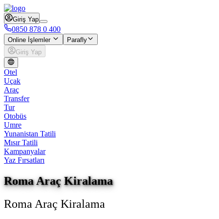
Giriş Yap
0850 878 0 400
Online İşlemler
Parafly
Giriş Yap
Otel
Uçak
Araç
Transfer
Tur
Otobüs
Umre
Yunanistan Tatili
Mısır Tatili
Kampanyalar
Yaz Fırsatları
Roma Araç Kiralama
Roma Araç Kiralama