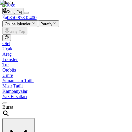
Giriş Yap
0850 878 0 400
Online İşlemler
Parafly
Giriş Yap
Otel
Uçak
Araç
Transfer
Tur
Otobüs
Umre
Yunanistan Tatili
Mısır Tatili
Kampanyalar
Yaz Fırsatları
Bursa