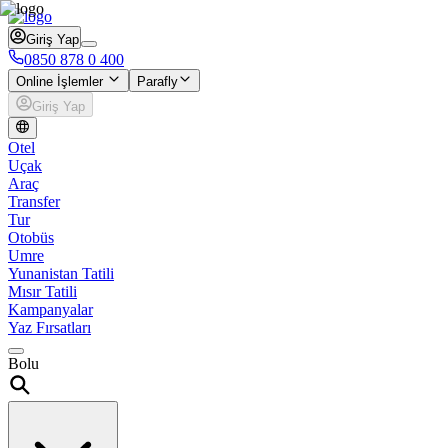
Giriş Yap
0850 878 0 400
Online İşlemler
Parafly
Giriş Yap
Otel
Uçak
Araç
Transfer
Tur
Otobüs
Umre
Yunanistan Tatili
Mısır Tatili
Kampanyalar
Yaz Fırsatları
Bolu