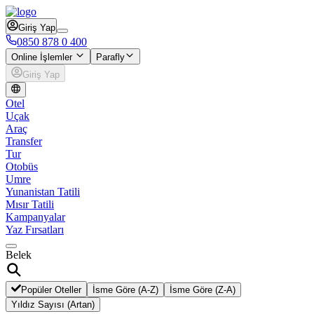
Giriş Yap
0850 878 0 400
Online İşlemler
Parafly
Giriş Yap
Otel
Uçak
Araç
Transfer
Tur
Otobüs
Umre
Yunanistan Tatili
Mısır Tatili
Kampanyalar
Yaz Fırsatları
Belek
Popüler Oteller
İsme Göre (A-Z)
İsme Göre (Z-A)
Yıldız Sayısı (Artan)