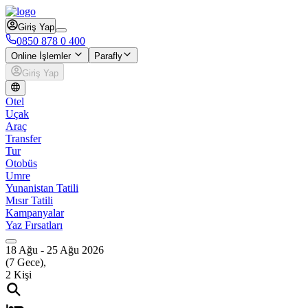
Giriş Yap
0850 878 0 400
Online İşlemler
Parafly
Giriş Yap
Otel
Uçak
Araç
Transfer
Tur
Otobüs
Umre
Yunanistan Tatili
Mısır Tatili
Kampanyalar
Yaz Fırsatları
18 Ağu
-
25 Ağu 2026
(
7
Gece),
2
Kişi