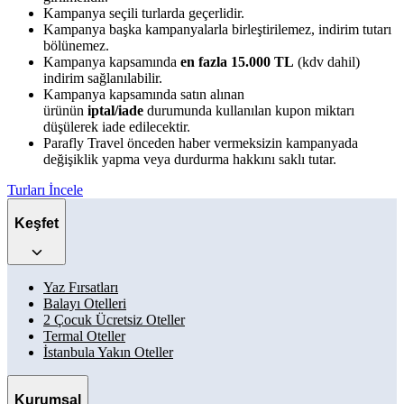
Kampanya seçili turlarda geçerlidir.
Kampanya başka kampanyalarla birleştirilemez, indirim tutarı
bölünemez.
Kampanya kapsamında
en fazla 15.000 TL
(kdv dahil)
indirim sağlanılabilir.
Kampanya kapsamında satın alınan
ürünün
iptal/iade
durumunda kullanılan kupon miktarı
düşülerek iade edilecektir.
Parafly Travel önceden haber vermeksizin kampanyada
değişiklik yapma veya durdurma hakkını saklı tutar.
Turları İncele
Keşfet
Yaz Fırsatları
Balayı Otelleri
2 Çocuk Ücretsiz Oteller
Termal Oteller
İstanbula Yakın Oteller
Kurumsal