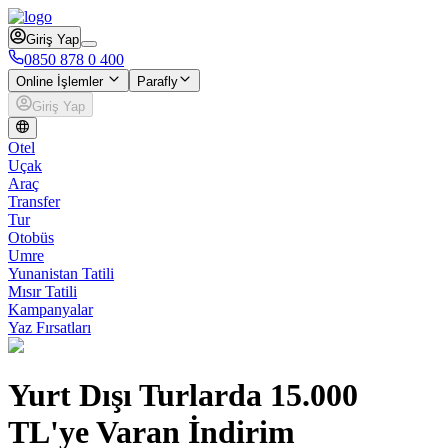
Giriş Yap
0850 878 0 400
Online İşlemler
Parafly
Giriş Yap
Otel
Uçak
Araç
Transfer
Tur
Otobüs
Umre
Yunanistan Tatili
Mısır Tatili
Kampanyalar
Yaz Fırsatları
Yurt Dışı Turlarda 15.000
TL'ye Varan İndirim