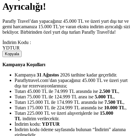
Ayrıcalığı!
Parafly Travel’dan yapacağınız 45.000 TL ve üzeri yurt dışı tur ve
gemi harcamanıza 15.000 TL'ye varan ekstra indirim ayrıcalığı sizi
bekliyor. Birbirinden özel yurt dışı turları Parafly Travel'da!
İndirim Kodu :
YDTUR
Kopyala
Kampanya Koşulları
Kampanya
31 Ağustos
2026 tarihine kadar geçerlidir.
Paraflytravel.com’dan yapacağınız 45.000 TL ve üzeri yurt
dışı tur rezervasyonlarınıza;
Tutarı 45.000 TL ile 74.999 TL arasında ise
2.500 TL
,
Tutarı 75.000 TL ile 124.999 TL arası ise
5.000 TL
,
Tutarı 125.000 TL ile 174.999 TL arasında ise
7.500 TL
,
Tutarı 175.000 TL ile 224.999 TL arasında ise
10.000 TL
,
Tutarı 225.000 TL ve üzeri alışverişlerde ise
15.000
TL
indirim verilecektir.
İndirim kodu:
YDTUR
İndirim kodu ödeme sayfasında bulunan “İndirim” alanına
girilmelidir.