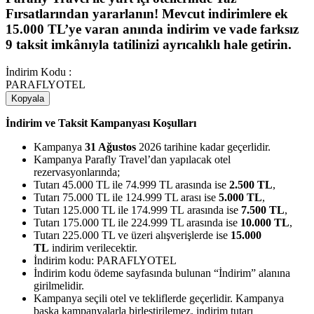
Fırsatlarından yararlanın! Mevcut indirimlere ek
15.000 TL’ye varan anında indirim ve vade farksız
9 taksit imkânıyla tatilinizi ayrıcalıklı hale getirin.
İndirim Kodu :
PARAFLYOTEL
Kopyala
İndirim ve Taksit Kampanyası Koşulları
Kampanya
31 Ağustos
2026 tarihine kadar geçerlidir.
Kampanya Parafly Travel’dan yapılacak otel
rezervasyonlarında;
Tutarı 45.000 TL ile 74.999 TL arasında ise
2.500 TL
,
Tutarı 75.000 TL ile 124.999 TL arası ise
5.000 TL
,
Tutarı 125.000 TL ile 174.999 TL arasında ise
7.500 TL
,
Tutarı 175.000 TL ile 224.999 TL arasında ise
10.000 TL
,
Tutarı 225.000 TL ve üzeri alışverişlerde ise
15.000
TL
indirim verilecektir.
İndirim kodu: PARAFLYOTEL
İndirim kodu ödeme sayfasında bulunan “İndirim” alanına
girilmelidir.
Kampanya seçili otel ve tekliflerde geçerlidir. Kampanya
başka kampanyalarla birleştirilemez, indirim tutarı