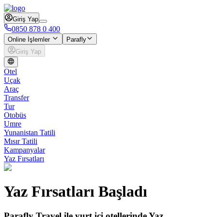
Giriş Yap
0850 878 0 400
Online İşlemler
Parafly
Giriş Yap
Otel
Uçak
Araç
Transfer
Tur
Otobüs
Umre
Yunanistan Tatili
Mısır Tatili
Kampanyalar
Yaz Fırsatları
Yaz Fırsatları Başladı
Parafly Travel ile yurt içi otellerinde Yaz