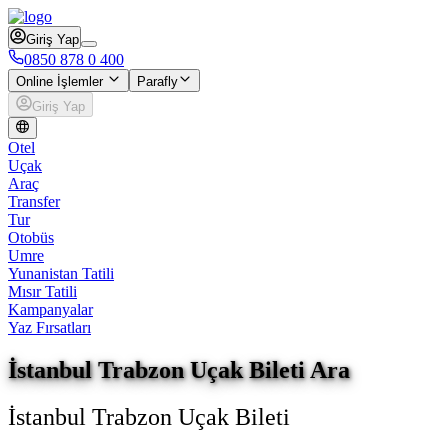
Giriş Yap
0850 878 0 400
Online İşlemler
Parafly
Giriş Yap
Otel
Uçak
Araç
Transfer
Tur
Otobüs
Umre
Yunanistan Tatili
Mısır Tatili
Kampanyalar
Yaz Fırsatları
İstanbul Trabzon Uçak Bileti Ara
İstanbul Trabzon Uçak Bileti