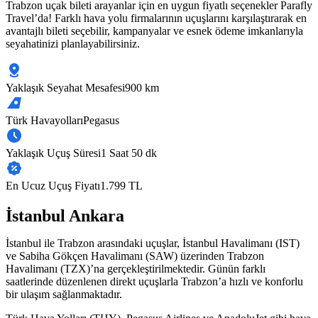
Trabzon uçak bileti arayanlar için en uygun fiyatlı seçenekler Parafly
Travel’da! Farklı hava yolu firmalarının uçuşlarını karşılaştırarak en
avantajlı bileti seçebilir, kampanyalar ve esnek ödeme imkanlarıyla
seyahatinizi planlayabilirsiniz.
Yaklaşık Seyahat Mesafesi
900 km
Türk Havayolları
Pegasus
Yaklaşık Uçuş Süresi
1 Saat 50 dk
En Ucuz Uçuş Fiyatı
1.799 TL
İstanbul Ankara
İstanbul ile Trabzon arasındaki uçuşlar, İstanbul Havalimanı (IST)
ve Sabiha Gökçen Havalimanı (SAW) üzerinden Trabzon
Havalimanı (TZX)’na gerçekleştirilmektedir. Günün farklı
saatlerinde düzenlenen direkt uçuşlarla Trabzon’a hızlı ve konforlu
bir ulaşım sağlanmaktadır.