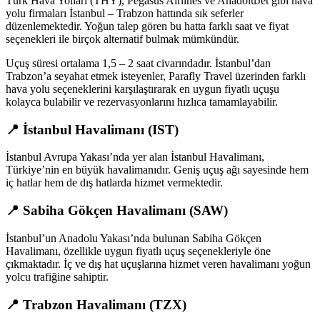
Türk Hava Yolları (THY), Pegasus Airlines ve AnadoluJet gibi hava
yolu firmaları İstanbul – Trabzon hattında sık seferler
düzenlemektedir. Yoğun talep gören bu hatta farklı saat ve fiyat
seçenekleri ile birçok alternatif bulmak mümkündür.
Uçuş süresi ortalama 1,5 – 2 saat civarındadır. İstanbul’dan
Trabzon’a seyahat etmek isteyenler, Parafly Travel üzerinden farklı
hava yolu seçeneklerini karşılaştırarak en uygun fiyatlı uçuşu
kolayca bulabilir ve rezervasyonlarını hızlıca tamamlayabilir.
📍 İstanbul Havalimanı (IST)
İstanbul Avrupa Yakası’nda yer alan İstanbul Havalimanı,
Türkiye’nin en büyük havalimanıdır. Geniş uçuş ağı sayesinde hem
iç hatlar hem de dış hatlarda hizmet vermektedir.
📍 Sabiha Gökçen Havalimanı (SAW)
İstanbul’un Anadolu Yakası’nda bulunan Sabiha Gökçen
Havalimanı, özellikle uygun fiyatlı uçuş seçenekleriyle öne
çıkmaktadır. İç ve dış hat uçuşlarına hizmet veren havalimanı yoğun
yolcu trafiğine sahiptir.
📍 Trabzon Havalimanı (TZX)