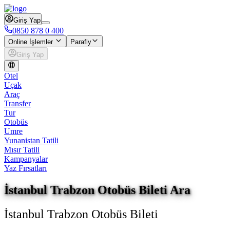
Giriş Yap
0850 878 0 400
Online İşlemler
Parafly
Giriş Yap
Otel
Uçak
Araç
Transfer
Tur
Otobüs
Umre
Yunanistan Tatili
Mısır Tatili
Kampanyalar
Yaz Fırsatları
İstanbul Trabzon Otobüs Bileti Ara
İstanbul Trabzon Otobüs Bileti