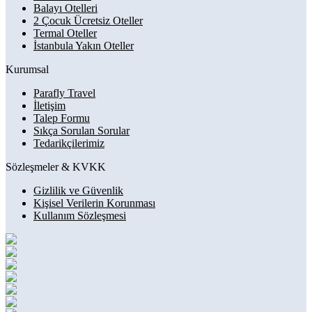
Balayı Otelleri
2 Çocuk Ücretsiz Oteller
Termal Oteller
İstanbula Yakın Oteller
Kurumsal
Parafly Travel
İletişim
Talep Formu
Sıkça Sorulan Sorular
Tedarikçilerimiz
Sözleşmeler & KVKK
Gizlilik ve Güvenlik
Kişisel Verilerin Korunması
Kullanım Sözleşmesi