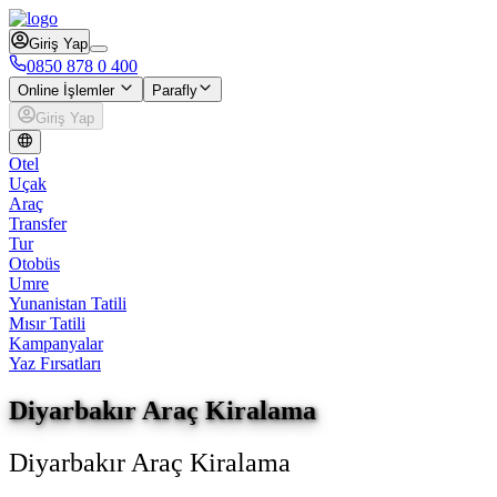
Giriş Yap
0850 878 0 400
Online İşlemler
Parafly
Giriş Yap
Otel
Uçak
Araç
Transfer
Tur
Otobüs
Umre
Yunanistan Tatili
Mısır Tatili
Kampanyalar
Yaz Fırsatları
Diyarbakır Araç Kiralama
Diyarbakır Araç Kiralama