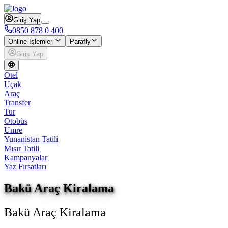
Giriş Yap
0850 878 0 400
Online İşlemler
Parafly
Giriş Yap
Otel
Uçak
Araç
Transfer
Tur
Otobüs
Umre
Yunanistan Tatili
Mısır Tatili
Kampanyalar
Yaz Fırsatları
Bakü Araç Kiralama
Bakü Araç Kiralama