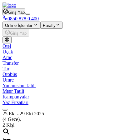
Giriş Yap
0850 878 0 400
Online İşlemler
Parafly
Giriş Yap
Otel
Uçak
Araç
Transfer
Tur
Otobüs
Umre
Yunanistan Tatili
Mısır Tatili
Kampanyalar
Yaz Fırsatları
25 Eki
-
29 Eki 2025
(
4
Gece),
2
Kişi